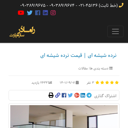
(خط ثابت) 45136-021 - 09038919674 - 09038919675
نرده شیشه ای | قیمت نرده شیشه ای
دسته بندی ها:
مقالات
3
نفر
1401/09/07
2633 بازدید
اشتراک گذاری