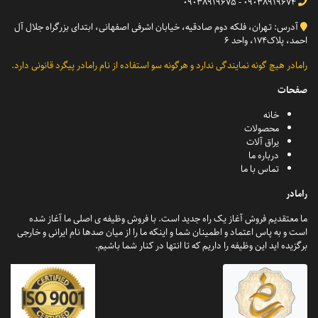
09038919674 - 09038919675
آدرس: تـهران، فلکه دوم صادقیه، خیابان اشرفی اصفهانی، ابتدای بزرگراه جلال آل
احمد، پلاک174، واحد 6
رامادر هیچ گونه نمایندگی ندارد و هرگونه سو استفاده از نام رامادر پیگرد قانونی دارد.
صفحات
خانه
محصولات
یراق آلات
درباره ما
تماس با ما
رامادر
ما معتقدیم فروش آغاز یک راه جدید است. با فروش وظیفه ی اصلی ما آغاز شده
است و به پاس اعتماد و اطمینان شما و اینکه ما را از میان صدها نام ایرانی و خارجی
برگزیده اید این وظیفه را داریم که تا انتها در کنار شما باشیم.